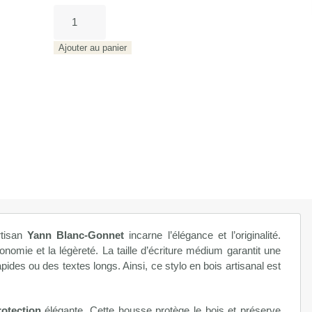
quantité
de
Ligne
Ajouter au panier
slimmy
N°13
rtisan
Yann Blanc-Gonnet
incarne l’élégance et l’originalité.
gonomie et la légèreté. La taille d’écriture médium garantit une
 rapides ou des textes longs. Ainsi, ce stylo en bois artisanal est
otection
élégante. Cette housse protège le bois et préserve