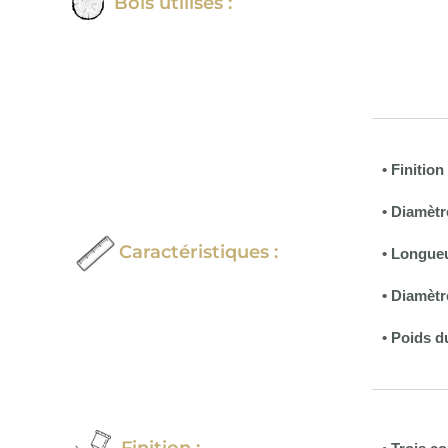
Bois utilisés :
• Finitio
• Diamètr
Caractéristiques :
•
Longueu
• Diamètr
• Poids d
Finition :