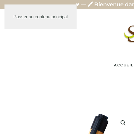
— ♥ — 🖊️ Bienvenue dans mon univers de st
Passer au contenu principal
ACCUEIL