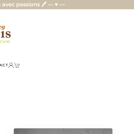
— ♥ —
ACT