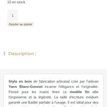
10 en stock
quantité
de
Ligne
Ajouter au panier
slim
N°3
Description :
Stylo en bois
de fabrication artisanal crée par l’artisan
Yann Blanc-Gonnet
incarne l’élégance et l’originalité.
Pensé pour les mains fines ce
modèle fin
allie
l’ergonomie et la légèreté. La taille d’écriture médium
garantit une fluidité parfaite à l’usage. Il est idéal pour des