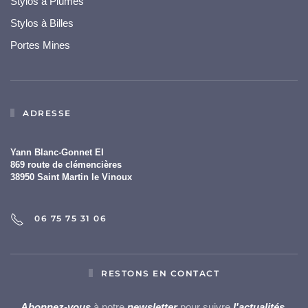
Stylos à Plumes
Stylos à Billes
Portes Mines
ADRESSE
Yann Blanc-Gonnet EI
869 route de clémencières
38950 Saint Martin le Vinoux
06 75 75 31 06
RESTONS EN CONTACT
Abonnez-vous
à notre
newsletter
pour suivre
l'actualités
,