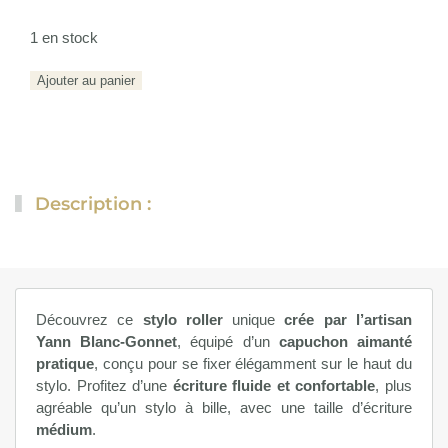
1 en stock
quantité
Ajouter au panier
de
Ligne
zen
cosmique
N°2
Description :
Découvrez ce
stylo roller
unique
crée par l’artisan
Yann Blanc-Gonnet
, équipé d’un
capuchon aimanté
pratique
, conçu pour se fixer élégamment sur le haut du
stylo. Profitez d’une
écriture fluide et confortable
, plus
agréable qu’un stylo à bille, avec une taille d’écriture
médium
.