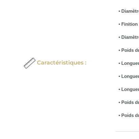
• Diamètr
• Finiti
• Diamètr
• Poids d
Caractéristiques :
• Longueu
•
Longueu
• Longue
• Poids d
• Poids d