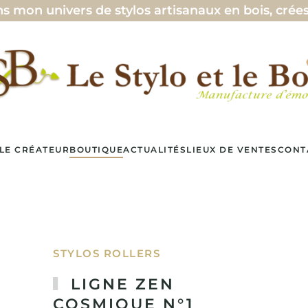
s 🖊️ — ♥ —
LE CRÉATEUR
BOUTIQUE
ACTUALITÉS
LIEUX DE VENTES
CONT
STYLOS ROLLERS
LIGNE ZEN
COSMIQUE N°1