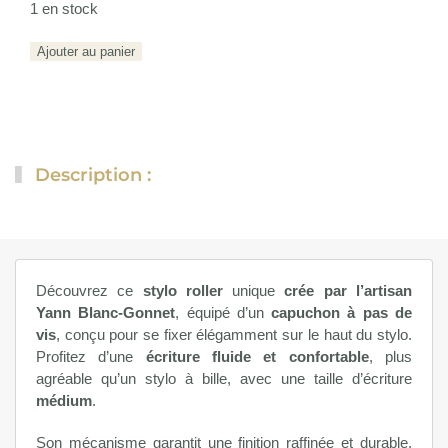
1 en stock
quantité
Ajouter au panier
de
Ligne
sablier
N°3
Description :
Découvrez ce
stylo roller
unique
crée par l’artisan
Yann Blanc-Gonnet
, équipé d’un
capuchon à pas de
vis
, conçu pour se fixer élégamment sur le haut du stylo.
Profitez d’une
écriture fluide et confortable
, plus
agréable qu’un stylo à bille, avec une taille d’écriture
médium
.
Son mécanisme garantit une finition raffinée et durable.