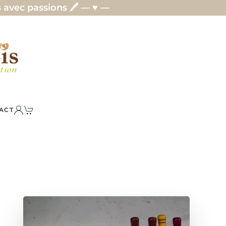
ssions 🖊️ — ♥ —
ACT