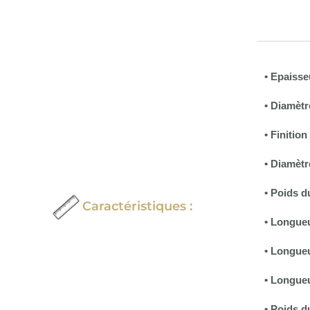
• Epaisse
• Diamètr
• Finitio
• Diamètr
• Poids d
Caractéristiques :
• Longueu
•
Longueu
• Longue
• Poids d