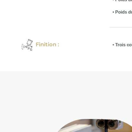
• Poids d
Finition :
• Trois c