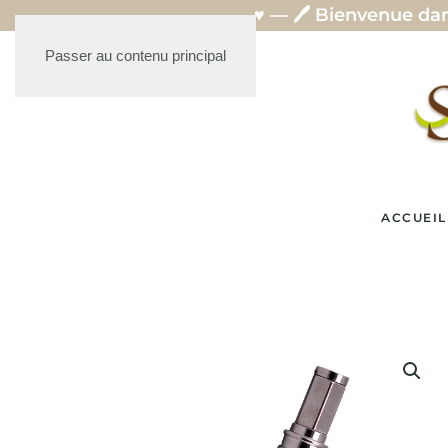
— ♥ — 🖊️ Bienvenue dans mon un
Passer au contenu principal
ACCUEIL