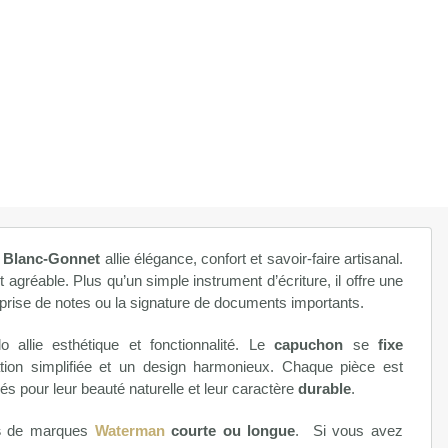
de
Ligne
ruby
N°3
 Blanc-Gonnet
allie élégance, confort et savoir-faire artisanal.
t agréable. Plus qu’un simple instrument d’écriture, il offre une
 prise de notes ou la signature de documents importants.
o allie esthétique et fonctionnalité. Le
capuchon
se
fixe
ation simplifiée et un design harmonieux. Chaque pièce est
nés pour leur beauté naturelle et leur caractère
durable
.
s
de marques
Waterman
courte ou longue
. Si vous avez