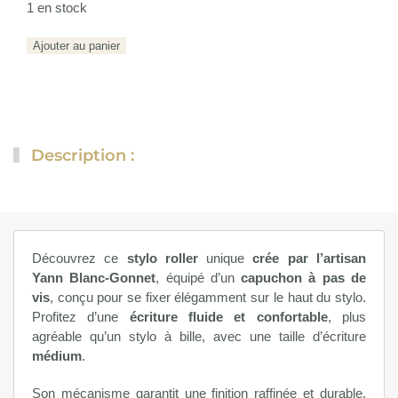
1 en stock
quantité
Ajouter au panier
de
Ligne
royal
N°2
Description :
Découvrez ce
stylo roller
unique
crée par l’artisan
Yann Blanc-Gonnet
, équipé d’un
capuchon à pas de
vis
, conçu pour se fixer élégamment sur le haut du stylo.
Profitez d’une
écriture fluide et confortable
, plus
agréable qu’un stylo à bille, avec une taille d’écriture
médium
.
Son mécanisme garantit une finition raffinée et durable.