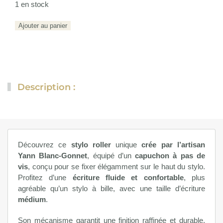
1 en stock
quantité
Ajouter au panier
de
Ligne
royal
N°1
Description :
Découvrez ce
stylo roller
unique
crée par l’artisan
Yann Blanc-Gonnet
, équipé d’un
capuchon à pas de
vis
, conçu pour se fixer élégamment sur le haut du stylo.
Profitez d’une
écriture fluide et confortable
, plus
agréable qu’un stylo à bille, avec une taille d’écriture
médium
.
Son mécanisme garantit une finition raffinée et durable.