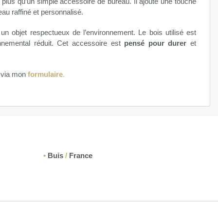
 plus qu’un simple accessoire de bureau. Il ajoute une touche
eau raffiné et personnalisé.
 un objet respectueux de l’environnement. Le bois utilisé est
nnemental réduit. Cet accessoire est
pensé pour durer
et
r via mon
formulaire
.
•
Buis
/
France