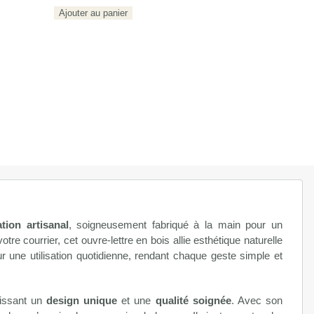
quantité
Ajouter au panier
de
Ligne
élégance
N°6
ation artisanal
, soigneusement fabriqué à la main pour un
votre courrier, cet ouvre-lettre en bois allie esthétique naturelle
ur une utilisation quotidienne, rendant chaque geste simple et
tissant un
design unique
et une
qualité soignée
. Avec son