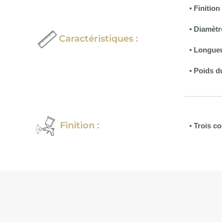
• Finitio
• Diamètr
Caractéristiques :
•
Longueu
• Poids d
Finition :
• Trois c