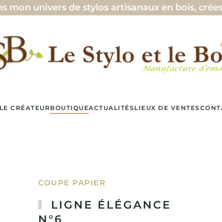
 en bois, crées avec passions 🖊️ — ♥ —
LE CRÉATEUR
BOUTIQUE
ACTUALITÉS
LIEUX DE VENTES
CONT
COUPE PAPIER
LIGNE ÉLÉGANCE
N°6